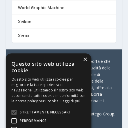
World Graphic Machine
Xeikon
Xerox
×
© Stratego Group –
stampamedia.net è il portale che
Questo sito web utilizza
racconta le innovazioni tecnologiche e l’attualità delle
cookie
aziende di stampa e di converting. È il portale di
Questo sito web utilizza i cookie per
riferimento per chi opera in Italia nel settore della
migliorare la tua esperienza di
comunicazione stampata. Oltre ai contenuti, offre alla
navigazione. Utilizzando il nostro sito web
propria community diversi servizi come:
la Borsa
acconsenti a tutti i cookie in conformità con
Lavoro, la Print Connection, i Big della Stampa e il
la nostra policy per i cookie.
Leggi di più
Centro Studi Printing.
STRETTAMENTE NECESSARI
Stampamedia.net è una delle testate di Stratego Group.
PERFORMANCE
Partita IVA
07921450156