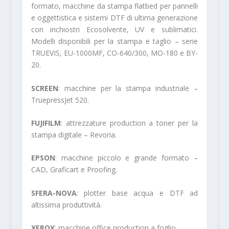
formato, macchine da stampa flatbed per pannelli
e oggettistica e sistemi DTF di ulti­ma generazione
con inchiostri Ecosolven­te, UV e sublimatici.
Modelli disponibili per la stampa e taglio – serie
TRUEVIS, EU-1000MF, CO-640/300, MO-180 e BY-
20.
SCREEN
: macchine per la stampa industriale –
TruepressJet 520.
FUJIFILM
: attrezzature production a toner per la
stampa digitale – Revoria.
EPSON
: macchine piccolo e grande formato –
CAD, Graficart e Proofing.
SFERA-NOVA
: plotter base acqua e DTF ad
altissima produttività.
XEROX
: macchine office production a foglio.