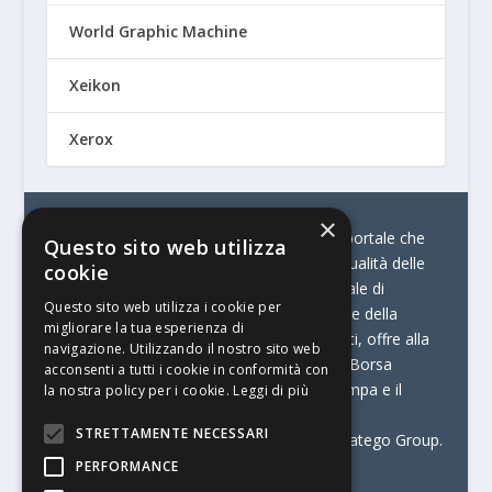
World Graphic Machine
Xeikon
Xerox
×
© Stratego Group –
stampamedia.net è il portale che
Questo sito web utilizza
racconta le innovazioni tecnologiche e l’attualità delle
cookie
aziende di stampa e di converting. È il portale di
Questo sito web utilizza i cookie per
riferimento per chi opera in Italia nel settore della
migliorare la tua esperienza di
comunicazione stampata. Oltre ai contenuti, offre alla
navigazione. Utilizzando il nostro sito web
propria community diversi servizi come:
la Borsa
acconsenti a tutti i cookie in conformità con
Lavoro, la Print Connection, i Big della Stampa e il
la nostra policy per i cookie.
Leggi di più
Centro Studi Printing.
STRETTAMENTE NECESSARI
Stampamedia.net è una delle testate di Stratego Group.
PERFORMANCE
Partita IVA
07921450156