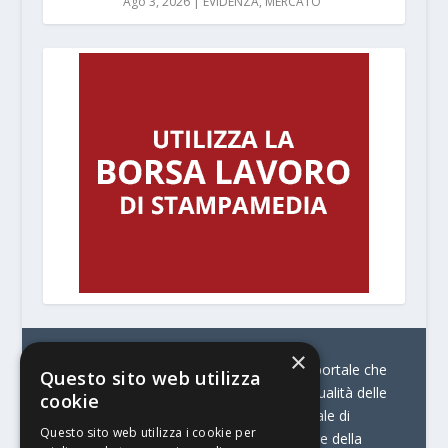
Ago 3, 2026
|
EVIDENZA
,
MERCATO
×
© Stratego Group –
stampamedia.net è il portale che
Questo sito web utilizza
racconta le innovazioni tecnologiche e l’attualità delle
cookie
aziende di stampa e di converting. È il portale di
Questo sito web utilizza i cookie per
riferimento per chi opera in Italia nel settore della