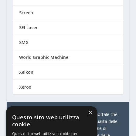
Screen
SEI Laser
SMG
World Graphic Machine
Xeikon
Xerox
×
© Stratego Group –
stampamedia.net è il portale che
Questo sito web utilizza
racconta le innovazioni tecnologiche e l’attualità delle
cookie
aziende di stampa e di converting. È il portale di
Questo sito web utilizza i cookie per
riferimento per chi opera in Italia nel settore della