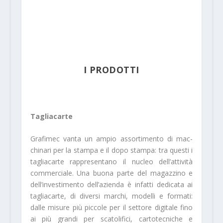
I PRODOTTI
Tagliacarte
Grafimec vanta un ampio assortimento di mac­
chinari per la stampa e il dopo stampa: tra que­sti i
tagliacarte rappresentano il nucleo dell’atti­vità
commerciale. Una buona parte del magaz­zino e
dell’investimento dell’azienda è infatti de­dicata ai
tagliacarte, di diversi marchi, modelli e formati:
dalle misure più piccole per il setto­re digitale fino
ai più grandi per scatolifici, carto­tecniche e