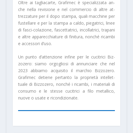
Oltre ai tagliacarte, Grafimec è specializzata an­
che nella revisione e nel commercio di altre at­
trezzature per il dopo stampa, quali macchi­ne per
fustellare e per la stampa a caldo, pie­gatrici, linee
di fasci-colazione, fascettatrici, incollatrici, trapani
e al­tre apparecchiature di finitura, nonché ricam­bi
e accessori d’uso.
Un punto d’attenzione infine per le cucitrici Biz­
zozero: siamo orgoglio­si di annunciare che nel
2023 abbiamo acquisi­to il marchio Bizzozero.
Grafimec detiene per­tanto la proprietà intellet­
tuale di Bizzozero, non­ché i ricambi, i materiali di
consumo e le stesse cucitrici a filo metallico,
nuove o usate e ricondi­zionate.