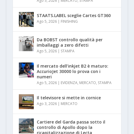
Ago 5, 2026
|
MERCATO
,
STAMPA
STAATS.LABEL sceglie Cartes GT360
Ago 5, 2026
|
FINISHING
Da BOBST controllo qualità per
imballaggi a zero difetti
Ago 5, 2026
|
STAMPA
Il mercato dell’inkjet B2 è maturo:
AccurioJet 30000 lo prova con i
numeri
Ago 5, 2026
|
EVIDENZA
,
MERCATO
,
STAMPA
Il televisore si mette in cornice
Ago 3, 2026
|
MERCATO
Cartiere del Garda passa sotto il
controllo di Apollo dopo la
ricapitalizzazione di Lecta