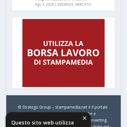
Ago 3, 2026
|
EVIDENZA
,
MERCATO
© Stratego Group –
stampamedia.net è il portale
che racconta le innovazioni tecnologiche e
×
l’attualità delle aziende di stampa e di converting.
Questo sito web utilizza
È il portale di riferimento per chi opera in Italia nel