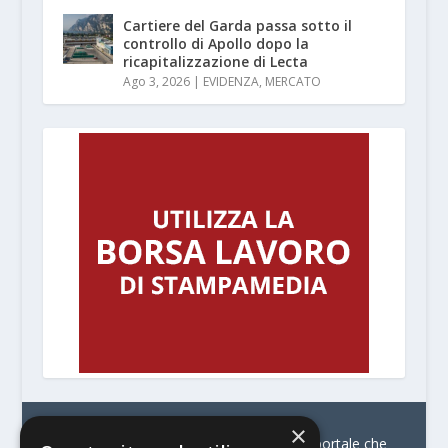
Cartiere del Garda passa sotto il
controllo di Apollo dopo la
ricapitalizzazione di Lecta
Ago 3, 2026
|
EVIDENZA
,
MERCATO
×
© Stratego Group –
stampamedia.net è il portale che