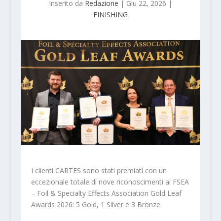
Inserito da
Redazione
|
Giu 22, 2026
|
FINISHING
I clienti CARTES sono stati premiati con un
eccezionale totale di nove riconoscimenti ai FSEA
– Foil & Specialty Effects Association Gold Leaf
Awards 2026: 5 Gold, 1 Silver e 3 Bronze.