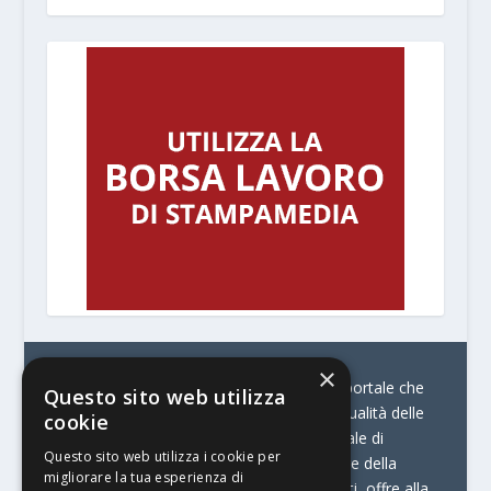
×
© Stratego Group –
stampamedia.net è il portale che
Questo sito web utilizza
racconta le innovazioni tecnologiche e l’attualità delle
cookie
aziende di stampa e di converting. È il portale di
Questo sito web utilizza i cookie per
riferimento per chi opera in Italia nel settore della
migliorare la tua esperienza di
comunicazione stampata. Oltre ai contenuti, offre alla