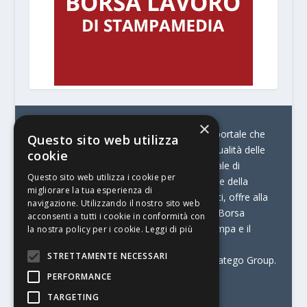
×
© Stratego Group –
stampamedia.net è il portale che
Questo sito web utilizza
racconta le innovazioni tecnologiche e l’attualità delle
cookie
aziende di stampa e di converting. È il portale di
Questo sito web utilizza i cookie per
riferimento per chi opera in Italia nel settore della
migliorare la tua esperienza di
comunicazione stampata. Oltre ai contenuti, offre alla
navigazione. Utilizzando il nostro sito web
propria community diversi servizi come:
la Borsa
acconsenti a tutti i cookie in conformità con
Lavoro, la Print Connection, i Big della Stampa e il
la nostra policy per i cookie.
Leggi di più
Centro Studi Printing.
STRETTAMENTE NECESSARI
Stampamedia.net è una delle testate di Stratego Group.
PERFORMANCE
Partita IVA
07921450156
TARGETING