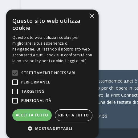
×
Questo sito web utilizza
cookie
Questo sito web utilizza i cookie per
migliorare la tua esperienza di
navigazione. Utilizzando il nostro sito web
acconsenti a tutti i cookie in conformità con
la nostra policy per i cookie.
Leggi di più
STRETTAMENTE NECESSARI
© Stratego Group –
stampamedia.net è il
PERFORMANCE
portale di riferimento per chi opera in I
TARGETING
come:
la Borsa Lavoro, la Print Connecti
FUNZIONALITÀ
Stampamedia.net è una delle testate di
ACCETTA TUTTO
RIFIUTA TUTTO
Partita IVA
07921450156
MOSTRA DETTAGLI