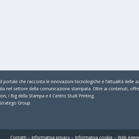
 portale che racconta le innovazioni tecnologiche e l’attualità delle az
talia nel settore della comunicazione stampata. Oltre ai contenuti, offr
on, i Big della Stampa e il Centro Studi Printing.
 Stratego Group.
Contatti
–
Informativa privacy
–
Informativa cookie
–
Web Agen