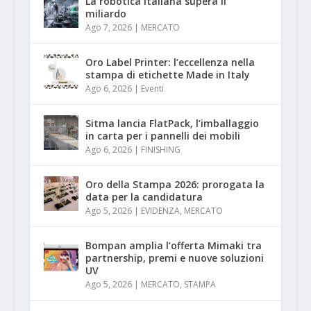
La robotica italiana supera il
miliardo
Ago 7, 2026
|
MERCATO
Oro Label Printer: l’eccellenza nella
stampa di etichette Made in Italy
Ago 6, 2026
|
Eventi
Sitma lancia FlatPack, l’imballaggio
in carta per i pannelli dei mobili
Ago 6, 2026
|
FINISHING
Oro della Stampa 2026: prorogata la
data per la candidatura
Ago 5, 2026
|
EVIDENZA
,
MERCATO
Bompan amplia l’offerta Mimaki tra
partnership, premi e nuove soluzioni
UV
Ago 5, 2026
|
MERCATO
,
STAMPA