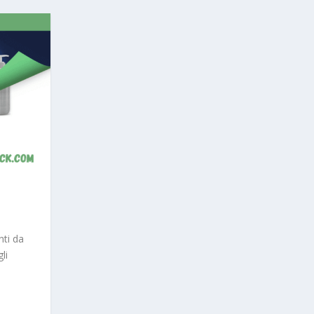
nti da
li