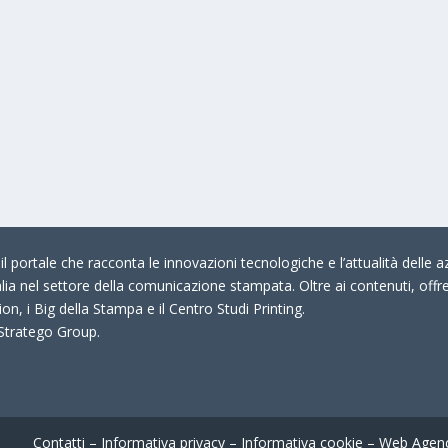
 portale che racconta le innovazioni tecnologiche e l’attualità delle az
talia nel settore della comunicazione stampata. Oltre ai contenuti, offr
on, i Big della Stampa e il Centro Studi Printing.
 Stratego Group.
Contatti
–
Informativa privacy
–
Informativa cookie
–
Web Agen