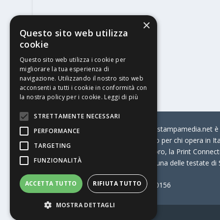
×
Questo sito web utilizza
cookie
Questo sito web utilizza i cookie per
migliorare la tua esperienza di
navigazione. Utilizzando il nostro sito web
acconsenti a tutti i cookie in conformità con
la nostra policy per i cookie.
Leggi di più
STRETTAMENTE NECESSARI
© Stratego Group –
stampamedia.net è il
PERFORMANCE
portale di riferimento per chi opera in I
TARGETING
come:
la Borsa Lavoro, la Print Connecti
FUNZIONALITÀ
Stampamedia.net è una delle testate di
ACCETTA TUTTO
RIFIUTA TUTTO
Partita IVA
07921450156
MOSTRA DETTAGLI