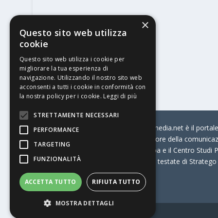
×
Questo sito web utilizza
cookie
Questo sito web utilizza i cookie per
migliorare la tua esperienza di
navigazione. Utilizzando il nostro sito web
acconsenti a tutti i cookie in conformità con
la nostra policy per i cookie.
Leggi di più
STRETTAMENTE NECESSARI
© Stratego Group –
stampamedia.net è il portale 
PERFORMANCE
per chi opera in Italia nel settore della comunica
TARGETING
Connection, i Big della Stampa e il Centro Studi P
FUNZIONALITÀ
Stampamedia.net è una delle testate di Stratego
ACCETTA TUTTO
RIFIUTA TUTTO
Partita IVA
07921450156
MOSTRA DETTAGLI