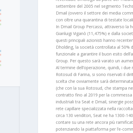
settembre del 2005 nel segmento Techsta
Dmail (ovvero il settore dei media comme
con oltre una quarantina di testate locali
In Dmail Group Percassi, attraverso la h
Gianluigi Viganò (11,475%) e dalla societ
questi principali azionisti hanno recent
Dholding, la società controllata al 50% 
funzionale a garantire il buon esito dell’
Group. Per questo sarà varato un aumento
Al termine dell’operazione, quindi, i due 
Rotosud di Farina, si sono riservati il di
scelta che ovviamente sarà determinata d
(che con la sua Rotosud, che stampa negl
contratto fino al 2019 per la commessa de
industriali tra Seat e Dmail, sinergie po
rete capillare specializzata nella raccolta
circa 130 venditori, Seat ne ha 1300-140
contare su una rete ancora più ramificata 
potenziando la piattaforma per l’e-comme