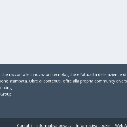
che racconta le innovazioni tecnologiche e l’attualità delle aziende di 
zione stampata. Oltre ai contenuti, offre alla propria community divers
rinting.
 Group.
Contatti
–
Informativa privacy
–
Informativa cookie
–
Web A