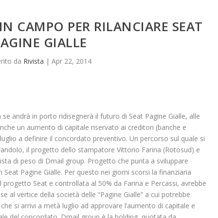
 IN CAMPO PER RILANCIARE SEAT
PAGINE GIALLE
erito da
Rivista
|
Apr 22, 2014
se andrà in porto ridisegnerà il futuro di Seat Pagine Gialle, alle
che un aumento di capitale riservato ai creditori (banche e
luglio a definire il concordato preventivo. Un percorso sul quale si
randolo, il progetto dello stampatore Vittorio Farina (Rotosud) e
sta di peso di Dmail group. Progetto che punta a sviluppare
n Seat Pagine Gialle. Per questo nei giorni scorsi la finanziaria
l progetto Seat e controllata al 50% da Farina e Percassi, avrebbe
 al vertice della società delle “Pagine Gialle” a cui potrebbe
che si arrivi a metà luglio ad approvare l’aumento di capitale e
ale del concordato. Dmail group è la holding, quotata da