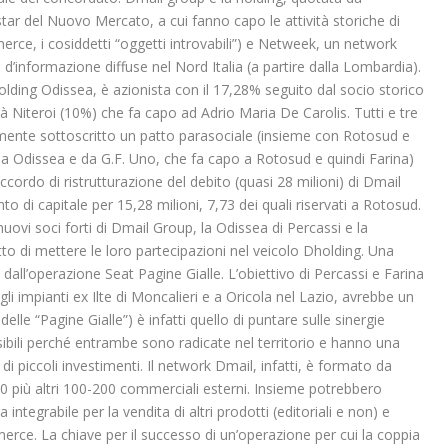
r del Nuovo Mercato, a cui fanno capo le attività storiche di
rce, i cosiddetti “oggetti introvabili”) e Netweek, un network
 d’informazione diffuse nel Nord Italia (a partire dalla Lombardia).
olding Odissea, è azionista con il 17,28% seguito dal socio storico
à Niteroi (10%) che fa capo ad Adrio Maria De Carolis. Tutti e tre
emente sottoscritto un patto parasociale (insieme con Rotosud e
da Odissea e da G.F. Uno, che fa capo a Rotosud e quindi Farina)
accordo di ristrutturazione del debito (quasi 28 milioni) di Dmail
 di capitale per 15,28 milioni, 7,73 dei quali riservati a Rotosud.
nuovi soci forti di Dmail Group, la Odissea di Percassi e la
ritto di mettere le loro partecipazioni nel veicolo Dholding. Una
all’operazione Seat Pagine Gialle. L’obiettivo di Percassi e Farina
i impianti ex Ilte di Moncalieri e a Oricola nel Lazio, avrebbe un
lle “Pagine Gialle”) è infatti quello di puntare sulle sinergie
ssibili perché entrambe sono radicate nel territorio e hanno una
 di piccoli investimenti. Il network Dmail, infatti, è formato da
0 più altri 100-200 commerciali esterni. Insieme potrebbero
integrabile per la vendita di altri prodotti (editoriali e non) e
rce. La chiave per il successo di un’operazione per cui la coppia