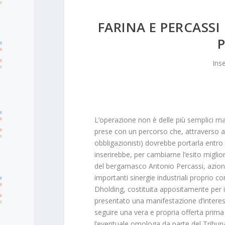
FARINA E PERCASSI
Ins
L’operazione non è delle più semplici ma 
prese con un percorso che, attraverso an
obbligazionisti) dovrebbe portarla entro 
inserirebbe, per cambiarne l’esito miglio
del bergamasco Antonio Percassi, azioni
importanti sinergie industriali proprio co
Dholding, costituita appositamente per i
presentato una manifestazione d’interesse
seguire una vera e propria offerta prima 
l’eventuale omologa da parte del Tribun