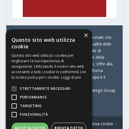
×
© Stratego Group –
stampamedia.net è il portale che
Questo sito web utilizza
racconta le innovazioni tecnologiche e l’attualità delle
cookie
aziende di stampa e di converting. È il portale di
Questo sito web utilizza i cookie per
riferimento per chi opera in Italia nel settore della
migliorare la tua esperienza di
comunicazione stampata. Oltre ai contenuti, offre alla
navigazione. Utilizzando il nostro sito web
propria community diversi servizi come:
la Borsa
acconsenti a tutti i cookie in conformità con
Lavoro, la Print Connection, i Big della Stampa e il
la nostra policy per i cookie.
Leggi di più
Centro Studi Printing.
STRETTAMENTE NECESSARI
Stampamedia.net è una delle testate di Stratego Group.
PERFORMANCE
Partita IVA
07921450156
TARGETING
FUNZIONALITÀ
Contatti
–
Informativa privacy
–
Informativa cookie
–
ACCETTA TUTTO
RIFIUTA TUTTO