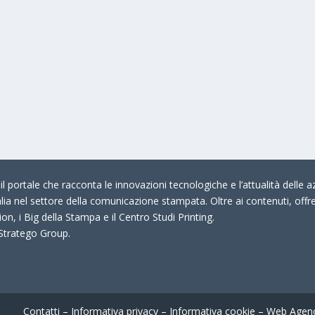
 portale che racconta le innovazioni tecnologiche e l’attualità delle az
talia nel settore della comunicazione stampata. Oltre ai contenuti, offr
on, i Big della Stampa e il Centro Studi Printing.
 Stratego Group.
Contatti
–
Informativa privacy
–
Informativa cookie
–
Web Agen