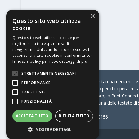
×
Questo sito web utilizza
cookie
Questo sito web utilizza i cookie per
migliorare la tua esperienza di
navigazione. Utilizzando il nostro sito web
acconsenti a tutti i cookie in conformità con
la nostra policy per i cookie.
Leggi di più
STRETTAMENTE NECESSARI
© Stratego Group –
stampamedia.net è il
PERFORMANCE
portale di riferimento per chi opera in I
TARGETING
come:
la Borsa Lavoro, la Print Connecti
FUNZIONALITÀ
Stampamedia.net è una delle testate di
ACCETTA TUTTO
RIFIUTA TUTTO
Partita IVA
07921450156
MOSTRA DETTAGLI