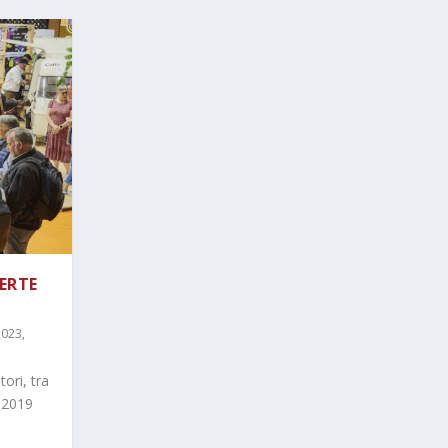
PERTE
2023
,
ori, tra
l 2019