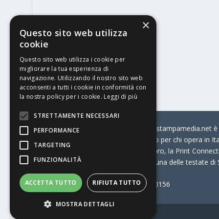
×
Questo sito web utilizza
cookie
Questo sito web utilizza i cookie per
migliorare la tua esperienza di
navigazione. Utilizzando il nostro sito web
acconsenti a tutti i cookie in conformità con
la nostra policy per i cookie.
Leggi di più
STRETTAMENTE NECESSARI
© Stratego Group –
stampamedia.net è il
PERFORMANCE
portale di riferimento per chi opera in I
TARGETING
come:
la Borsa Lavoro, la Print Connecti
FUNZIONALITÀ
Stampamedia.net è una delle testate di
ACCETTA TUTTO
RIFIUTA TUTTO
Partita IVA
07921450156
MOSTRA DETTAGLI