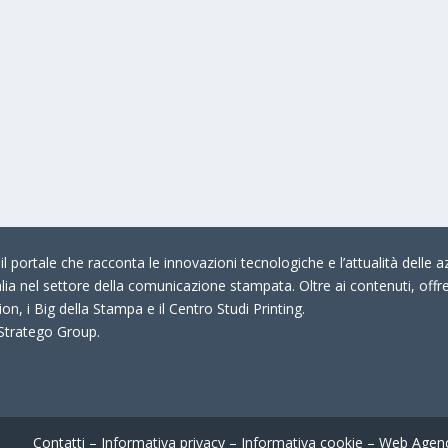
 portale che racconta le innovazioni tecnologiche e l’attualità delle az
talia nel settore della comunicazione stampata. Oltre ai contenuti, offr
on, i Big della Stampa e il Centro Studi Printing.
 Stratego Group.
Contatti
–
Informativa privacy
–
Informativa cookie
–
Web Agen