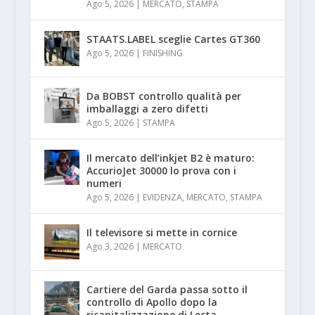
Ago 5, 2026
|
MERCATO
,
STAMPA
STAATS.LABEL sceglie Cartes GT360
Ago 5, 2026
|
FINISHING
Da BOBST controllo qualità per
imballaggi a zero difetti
Ago 5, 2026
|
STAMPA
Il mercato dell’inkjet B2 è maturo:
AccurioJet 30000 lo prova con i
numeri
Ago 5, 2026
|
EVIDENZA
,
MERCATO
,
STAMPA
Il televisore si mette in cornice
Ago 3, 2026
|
MERCATO
Cartiere del Garda passa sotto il
controllo di Apollo dopo la
ricapitalizzazione di Lecta