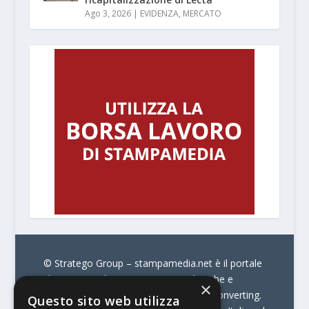
Ago 3, 2026
|
EVIDENZA
,
MERCATO
© Stratego Group –
stampamedia.net è il portale
che racconta le innovazioni tecnologiche e
×
l’attualità delle aziende di stampa e di converting.
Questo sito web utilizza