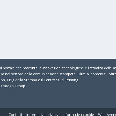
 portale che racconta le innovazioni tecnologiche e l’attualità delle az
talia nel settore della comunicazione stampata. Oltre ai contenuti, offr
on, i Big della Stampa e il Centro Studi Printing.
 Stratego Group.
Contatti
–
Informativa privacy
–
Informativa cookie
–
Web Agen