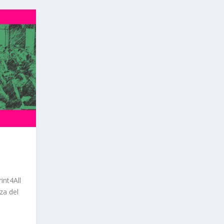
int4All
za del