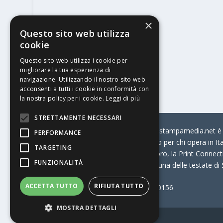
×
Questo sito web utilizza
cookie
Questo sito web utilizza i cookie per
migliorare la tua esperienza di
navigazione. Utilizzando il nostro sito web
acconsenti a tutti i cookie in conformità con
la nostra policy per i cookie.
Leggi di più
STRETTAMENTE NECESSARI
© Stratego Group –
stampamedia.net è il
PERFORMANCE
portale di riferimento per chi opera in I
TARGETING
come:
la Borsa Lavoro, la Print Connecti
FUNZIONALITÀ
Stampamedia.net è una delle testate di
ACCETTA TUTTO
RIFIUTA TUTTO
Partita IVA
07921450156
MOSTRA DETTAGLI