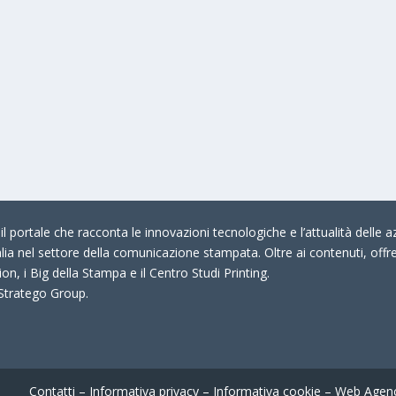
 portale che racconta le innovazioni tecnologiche e l’attualità delle az
talia nel settore della comunicazione stampata. Oltre ai contenuti, offr
on, i Big della Stampa e il Centro Studi Printing.
 Stratego Group.
Contatti
–
Informativa privacy
–
Informativa cookie
–
Web Agen