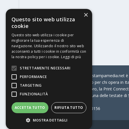
×
Questo sito web utilizza
cookie
Questo sito web utilizza i cookie per
migliorare la tua esperienza di
navigazione. Utilizzando il nostro sito web
acconsenti a tutti i cookie in conformità con
la nostra policy per i cookie.
Leggi di più
STRETTAMENTE NECESSARI
© Stratego Group –
stampamedia.net è il
PERFORMANCE
portale di riferimento per chi opera in I
TARGETING
come:
la Borsa Lavoro, la Print Connecti
FUNZIONALITÀ
Stampamedia.net è una delle testate di
ACCETTA TUTTO
RIFIUTA TUTTO
Partita IVA
07921450156
MOSTRA DETTAGLI