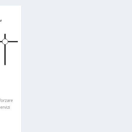
forzare
ervizi