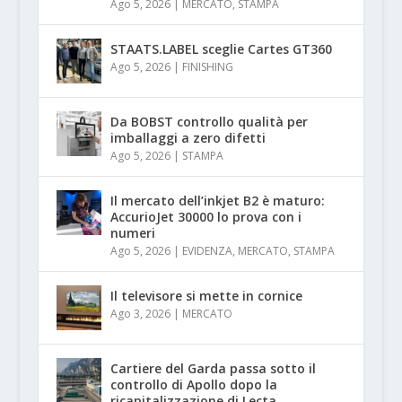
Ago 5, 2026
|
MERCATO
,
STAMPA
STAATS.LABEL sceglie Cartes GT360
Ago 5, 2026
|
FINISHING
Da BOBST controllo qualità per
imballaggi a zero difetti
Ago 5, 2026
|
STAMPA
Il mercato dell’inkjet B2 è maturo:
AccurioJet 30000 lo prova con i
numeri
Ago 5, 2026
|
EVIDENZA
,
MERCATO
,
STAMPA
Il televisore si mette in cornice
Ago 3, 2026
|
MERCATO
Cartiere del Garda passa sotto il
controllo di Apollo dopo la
ricapitalizzazione di Lecta