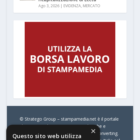
Ago 3, 2026
|
EVIDENZA
,
MERCATO
© Stratego Group –
stampamedia.net è il portale
che racconta le innovazioni tecnologiche e
×
l’attualità delle aziende di stampa e di converting.
Questo sito web utilizza