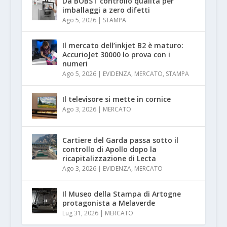
Da BOBST controllo qualità per
imballaggi a zero difetti
Ago 5, 2026
|
STAMPA
Il mercato dell’inkjet B2 è maturo:
AccurioJet 30000 lo prova con i
numeri
Ago 5, 2026
|
EVIDENZA
,
MERCATO
,
STAMPA
Il televisore si mette in cornice
Ago 3, 2026
|
MERCATO
Cartiere del Garda passa sotto il
controllo di Apollo dopo la
ricapitalizzazione di Lecta
Ago 3, 2026
|
EVIDENZA
,
MERCATO
Il Museo della Stampa di Artogne
protagonista a Melaverde
Lug 31, 2026
|
MERCATO