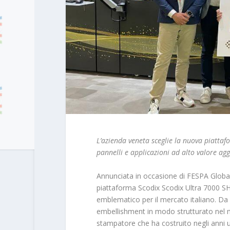
L’azienda veneta sceglie la nuova piattafo
pannelli e applicazioni ad alto valore ag
Annunciata in occasione di FESPA Global
piattaforma Scodix Scodix Ultra 7000 
emblematico per il mercato italiano. Da u
embellishment in modo strutturato nel mo
stampatore che ha costruito negli anni 