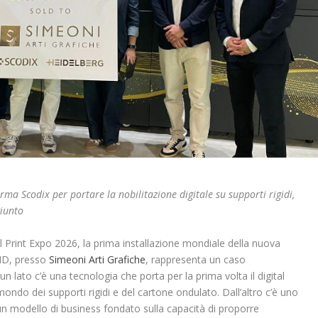
rma Scodix per portare la nobilitazione digitale su supporti rigidi,
giunto
 Print Expo 2026, la prima installazione mondiale della nuova
SHD, presso
Simeoni Arti Grafiche
, rappresenta un caso
n lato c’è una tecnologia che porta per la prima volta il digital
ndo dei supporti rigidi e del cartone ondulato. Dall’altro c’è uno
un modello di business fondato sulla capacità di proporre