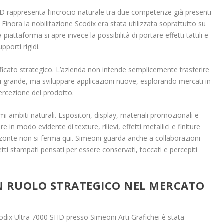
D rappresenta l’incrocio naturale tra due competenze già presenti
o. Finora la nobilitazione Scodix era stata utilizzata soprattutto su
 piattaforma si apre invece la possibilità di portare effetti tattili e
pporti rigidi.
ficato strategico. L’azienda non intende semplicemente trasferire
ù grande, ma sviluppare applicazioni nuove, esplorando mercati in
percezione del prodotto.
i ambiti naturali. Espositori, display, materiali promozionali e
in modo evidente di texture, rilievi, effetti metallici e finiture
rizzonte non si ferma qui. Simeoni guarda anche a collaborazioni
etti stampati pensati per essere conservati, toccati e percepiti
UN RUOLO STRATEGICO NEL MERCATO
odix Ultra 7000 SHD presso Simeoni Arti Grafichei è stata