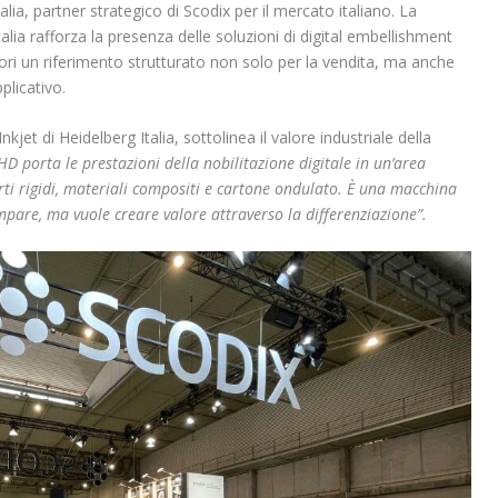
alia, partner strategico di Scodix per il mercato italiano. La
alia rafforza la presenza delle soluzioni di digital embellishment
ri un riferimento strutturato non solo per la vendita, ma anche
plicativo.
et di Heidelberg Italia, sottolinea il valore industriale della
D porta le prestazioni della nobilitazione digitale in un’area
i rigidi, materiali compositi e cartone ondulato. È una macchina
mpare, ma vuole creare valore attraverso la differenziazione”.