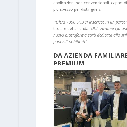
applicazioni non convenzionali, capaci d
più spesso per distinguersi.
“Ultra 7000 SHD si inserisce in un perco
titolare dell’azienda
“Utilizzavamo già un
nuova piattaforma sarà dedicata allo svil
pannelli nobilitati”.
DA AZIENDA FAMILIAR
PREMIUM