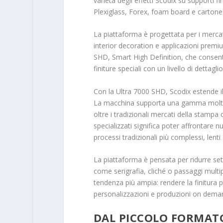
varietà degli effetti Scodix su supporti fin
Plexiglass, Forex, foam board e cartone
La piattaforma è progettata per i merca
interior decoration e applicazioni premiu
SHD, Smart High Definition, che consente d
finiture speciali con un livello di dettag
Con la Ultra 7000 SHD, Scodix estende il
La macchina supporta una gamma molto am
oltre i tradizionali mercati della stampa
specializzati significa poter affrontare 
processi tradizionali più complessi, lenti
La piattaforma è pensata per ridurre setup
come serigrafia, cliché o passaggi multip
tendenza più ampia: rendere la finitura pr
personalizzazioni e produzioni on dema
DAL PICCOLO FORMATO