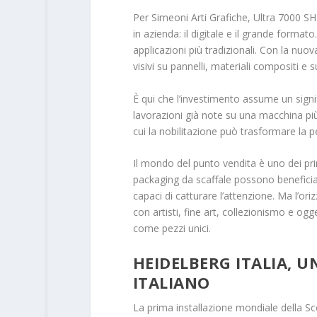
Per Simeoni Arti Grafiche, Ultra 7000 SH
in azienda: il digitale e il grande format
applicazioni più tradizionali. Con la nuova
visivi su pannelli, materiali compositi e su
È qui che l’investimento assume un signi
lavorazioni già note su una macchina pi
cui la nobilitazione può trasformare la 
Il mondo del punto vendita è uno dei prim
packaging da scaffale possono beneficiare 
capaci di catturare l’attenzione. Ma l’o
con artisti, fine art, collezionismo e ogg
come pezzi unici.
HEIDELBERG ITALIA, 
ITALIANO
La prima installazione mondiale della Sc