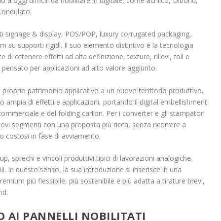
o a oggi difficili da nobilitare in digitale, come acrilico, Dibond,
 ondulato.
ti signage & display, POS/POP, luxury corrugated packaging,
m su supporti rigidi. Il suo elemento distintivo è la tecnologia
i ottenere effetti ad alta definizione, texture, rilievi, foil e
lio pensato per applicazioni ad alto valore aggiunto.
 proprio patrimonio applicativo a un nuovo territorio produttivo.
pia di effetti e applicazioni, portando il digital embellishment
 commerciale e del folding carton. Per i converter e gli stampatori
nuovi segmenti con una proposta più ricca, senza ricorrere a
 o costosi in fase di avviamento.
, sprechi e vincoli produttivi tipici di lavorazioni analogiche
li. In questo senso, la sua introduzione si inserisce in una
emium più flessibile, più sostenibile e più adatta a tirature brevi,
nd.
 AI PANNELLI NOBILITATI