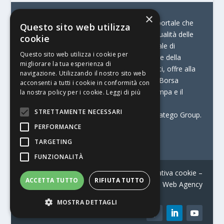
×
© Stratego Group –
stampamedia.net è il portale che
Questo sito web utilizza
racconta le innovazioni tecnologiche e l’attualità delle
cookie
aziende di stampa e di converting. È il portale di
Questo sito web utilizza i cookie per
riferimento per chi opera in Italia nel settore della
migliorare la tua esperienza di
comunicazione stampata. Oltre ai contenuti, offre alla
navigazione. Utilizzando il nostro sito web
propria community diversi servizi come:
la Borsa
acconsenti a tutti i cookie in conformità con
Lavoro, la Print Connection, i Big della Stampa e il
la nostra policy per i cookie.
Leggi di più
Centro Studi Printing.
STRETTAMENTE NECESSARI
Stampamedia.net è una delle testate di Stratego Group.
PERFORMANCE
Partita IVA
07921450156
TARGETING
FUNZIONALITÀ
Contatti
–
Informativa privacy
–
Informativa cookie
–
ACCETTA TUTTO
RIFIUTA TUTTO
Web Agency
MOSTRA DETTAGLI