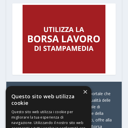
×
© Stratego Group –
stampamedia.net è il portale che
Questo sito web utilizza
racconta le innovazioni tecnologiche e l’attualità delle
cookie
aziende di stampa e di converting. È il portale di
Questo sito web utilizza i cookie per
riferimento per chi opera in Italia nel settore della
migliorare la tua esperienza di
comunicazione stampata. Oltre ai contenuti, offre alla
navigazione. Utilizzando il nostro sito web
propria community diversi servizi come:
la Borsa