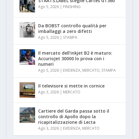
STAATS.LABEL sceglie Cartes GT360
Ago 5, 2026
|
FINISHING
Da BOBST controllo qualità per
imballaggi a zero difetti
Ago 5, 2026
|
STAMPA
Il mercato dell’inkjet B2 è maturo:
AccurioJet 30000 lo prova con i
numeri
Ago 5, 2026
|
EVIDENZA
,
MERCATO
,
STAMPA
Il televisore si mette in cornice
Ago 3, 2026
|
MERCATO
Cartiere del Garda passa sotto il
controllo di Apollo dopo la
ricapitalizzazione di Lecta
Ago 3, 2026
|
EVIDENZA
,
MERCATO