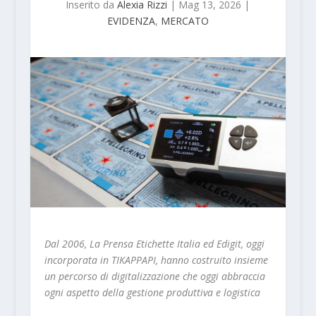
Inserito da
Alexia Rizzi
|
Mag 13, 2026
|
EVIDENZA
,
MERCATO
Dal 2006, La Prensa Etichette Italia ed Edigit, oggi
incorporata in TIKAPPAPI, hanno costruito insieme
un percorso di digitalizzazione che oggi abbraccia
ogni aspetto della gestione produttiva e logistica