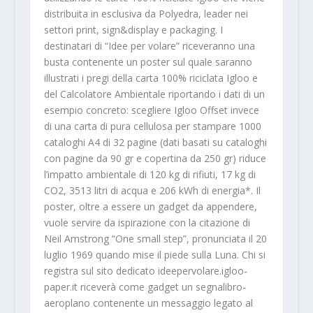
distribuita in esclusiva da Polyedra, leader nei
settori print, sign&display e packaging. I
destinatari di “Idee per volare” riceveranno una
busta contenente un poster sul quale saranno
illustrati i pregi della carta 100% riciclata Igloo e
del Calcolatore Ambientale riportando i dati di un
esempio concreto: scegliere Igloo Offset invece
di una carta di pura cellulosa per stampare 1000
cataloghi A4 di 32 pagine (dati basati su cataloghi
con pagine da 90 gr e copertina da 250 gr) riduce
l’impatto ambientale di 120 kg di rifiuti, 17 kg di
CO2, 3513 litri di acqua e 206 kWh di energia*. Il
poster, oltre a essere un gadget da appendere,
vuole servire da ispirazione con la citazione di
Neil Amstrong “One small step”, pronunciata il 20
luglio 1969 quando mise il piede sulla Luna. Chi si
registra sul sito dedicato ideepervolare.igloo-
paper.it riceverà come gadget un segnalibro-
aeroplano contenente un messaggio legato al