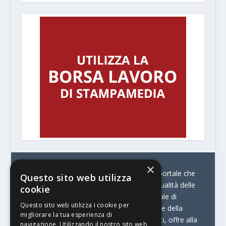
×
© Stratego Group –
stampamedia.net è il portale che
Questo sito web utilizza
racconta le innovazioni tecnologiche e l’attualità delle
cookie
aziende di stampa e di converting. È il portale di
Questo sito web utilizza i cookie per
riferimento per chi opera in Italia nel settore della
migliorare la tua esperienza di
comunicazione stampata. Oltre ai contenuti, offre alla
navigazione. Utilizzando il nostro sito web