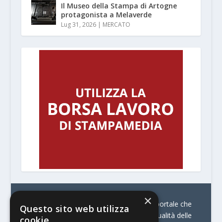
Il Museo della Stampa di Artogne
protagonista a Melaverde
Lug 31, 2026
|
MERCATO
×
© Stratego Group –
stampamedia.net è il portale che
Questo sito web utilizza
racconta le innovazioni tecnologiche e l’attualità delle
cookie