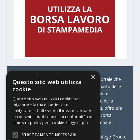
×
© Stratego Group –
stampamedia.net è il portale che
Questo sito web utilizza
racconta le innovazioni tecnologiche e l’attualità delle
cookie
aziende di stampa e di converting. È il portale di
Questo sito web utilizza i cookie per
riferimento per chi opera in Italia nel settore della
migliorare la tua esperienza di
comunicazione stampata. Oltre ai contenuti, offre alla
navigazione. Utilizzando il nostro sito web
propria community diversi servizi come:
la Borsa
acconsenti a tutti i cookie in conformità con
Lavoro, la Print Connection, i Big della Stampa e il
la nostra policy per i cookie.
Leggi di più
Centro Studi Printing.
STRETTAMENTE NECESSARI
Stampamedia.net è una delle testate di Stratego Group.