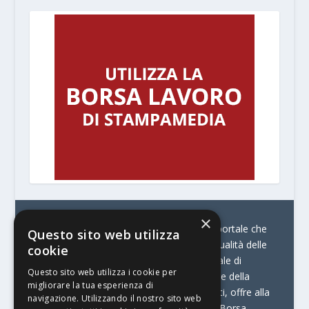
×
© Stratego Group –
stampamedia.net è il portale che
Questo sito web utilizza
racconta le innovazioni tecnologiche e l’attualità delle
cookie
aziende di stampa e di converting. È il portale di
Questo sito web utilizza i cookie per
riferimento per chi opera in Italia nel settore della
migliorare la tua esperienza di
comunicazione stampata. Oltre ai contenuti, offre alla
navigazione. Utilizzando il nostro sito web
propria community diversi servizi come:
la Borsa