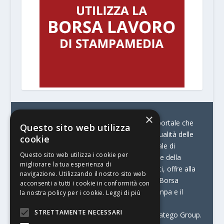
×
© Stratego Group –
stampamedia.net è il portale che
Questo sito web utilizza
racconta le innovazioni tecnologiche e l’attualità delle
cookie
aziende di stampa e di converting. È il portale di
Questo sito web utilizza i cookie per
riferimento per chi opera in Italia nel settore della
migliorare la tua esperienza di
comunicazione stampata. Oltre ai contenuti, offre alla
navigazione. Utilizzando il nostro sito web
propria community diversi servizi come:
la Borsa
acconsenti a tutti i cookie in conformità con
Lavoro, la Print Connection, i Big della Stampa e il
la nostra policy per i cookie.
Leggi di più
Centro Studi Printing.
STRETTAMENTE NECESSARI
Stampamedia.net è una delle testate di Stratego Group.