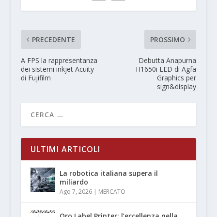
PRECEDENTE
PROSSIMO
A FPS la rappresentanza
Debutta Anapurna
dei sistemi inkjet Acuity
H1650i LED di Agfa
di Fujifilm
Graphics per
sign&display
ULTIMI ARTICOLI
La robotica italiana supera il
miliardo
Ago 7, 2026
|
MERCATO
Oro Label Printer: l’eccellenza nella