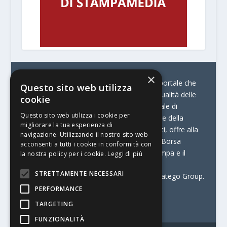
×
© Stratego Group –
stampamedia.net è il portale che
Questo sito web utilizza
racconta le innovazioni tecnologiche e l’attualità delle
cookie
aziende di stampa e di converting. È il portale di
Questo sito web utilizza i cookie per
riferimento per chi opera in Italia nel settore della
migliorare la tua esperienza di
comunicazione stampata. Oltre ai contenuti, offre alla
navigazione. Utilizzando il nostro sito web
propria community diversi servizi come:
la Borsa
acconsenti a tutti i cookie in conformità con
Lavoro, la Print Connection, i Big della Stampa e il
la nostra policy per i cookie.
Leggi di più
Centro Studi Printing.
STRETTAMENTE NECESSARI
Stampamedia.net è una delle testate di Stratego Group.
PERFORMANCE
Partita IVA
07921450156
TARGETING
FUNZIONALITÀ