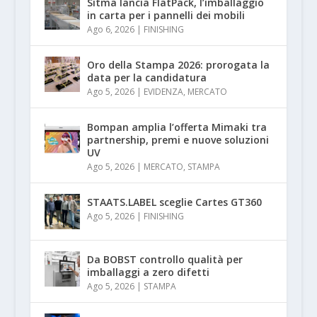
Sitma lancia FlatPack, l’imballaggio
in carta per i pannelli dei mobili
Ago 6, 2026
|
FINISHING
Oro della Stampa 2026: prorogata la
data per la candidatura
Ago 5, 2026
|
EVIDENZA
,
MERCATO
Bompan amplia l’offerta Mimaki tra
partnership, premi e nuove soluzioni
UV
Ago 5, 2026
|
MERCATO
,
STAMPA
STAATS.LABEL sceglie Cartes GT360
Ago 5, 2026
|
FINISHING
Da BOBST controllo qualità per
imballaggi a zero difetti
Ago 5, 2026
|
STAMPA