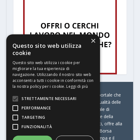
×
Questo sito web utilizza
cookie
Questo sito web utilizza i cookie per
migliorare la tua esperienza di
navigazione. Utilizzando il nostro sito web
acconsenti a tutti i cookie in conformità con
la nostra policy per i cookie.
Leggi di più
© Stratego Group –
stampamedia.net è il portale che
STRETTAMENTE NECESSARI
racconta le innovazioni tecnologiche e l’attualità delle
PERFORMANCE
aziende di stampa e di converting. È il portale di
riferimento per chi opera in Italia nel settore della
TARGETING
comunicazione stampata. Oltre ai contenuti, offre alla
FUNZIONALITÀ
propria community diversi servizi come:
la Borsa
Lavoro, la Print Connection, i Big della Stampa e il