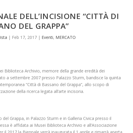
NALE DELL’INCISIONE “CITTÀ DI
ANO DEL GRAPPA”
ista
|
Feb 17, 2017
|
Eventi
,
MERCATO
 Biblioteca Archivio, memore della grande eredità dei
ato a settembre 2007 presso Palazzo Sturm, bandisce la quinta
ontemporanea “Città di Bassano del Grappa”, allo scopo di
azione della ricerca legata all’arte incisoria.
el Grappa, in Palazzo Sturm e in Galleria Civica presso il
essa è affidata ai Musei Biblioteca Archivio e all’Associazione
r il 2017 la Biennale verrà inaugurata il 1 aprile e rimarrà aperta