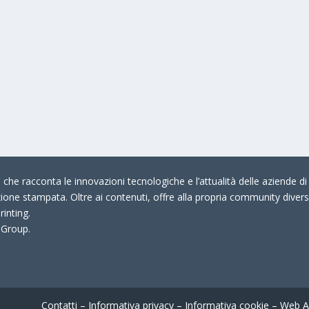
che racconta le innovazioni tecnologiche e l’attualità delle aziende di 
zione stampata. Oltre ai contenuti, offre alla propria community divers
rinting.
 Group.
Contatti
–
Informativa privacy
–
Informativa cookie
–
Web A