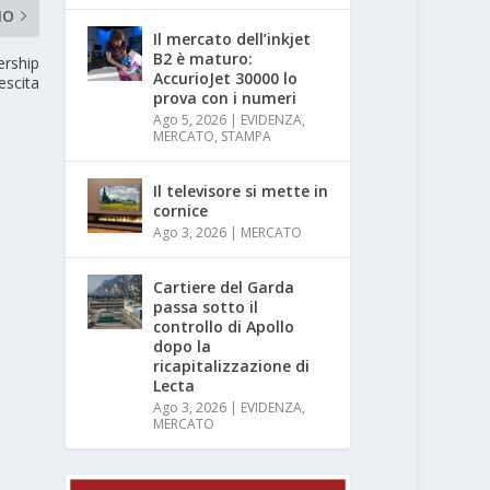
MO
Il mercato dell’inkjet
B2 è maturo:
ership
AccurioJet 30000 lo
escita
prova con i numeri
Ago 5, 2026
|
EVIDENZA
,
MERCATO
,
STAMPA
Il televisore si mette in
cornice
Ago 3, 2026
|
MERCATO
Cartiere del Garda
passa sotto il
controllo di Apollo
dopo la
ricapitalizzazione di
Lecta
Ago 3, 2026
|
EVIDENZA
,
MERCATO