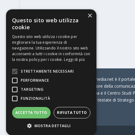
×
Questo sito web utilizza
cookie
Questo sito web utilizza i cookie per
migliorare la tua esperienza di
navigazione. Utilizzando il nostro sito web
acconsenti a tutti i cookie in conformità con
la nostra policy per i cookie.
Leggi di più
STRETTAMENTE NECESSARI
© Stratego Group –
stampamedia.net è il portale 
PERFORMANCE
per chi opera in Italia nel settore della comunica
TARGETING
Connection, i Big della Stampa e il Centro Studi P
FUNZIONALITÀ
Stampamedia.net è una delle testate di Stratego
ACCETTA TUTTO
RIFIUTA TUTTO
Partita IVA
07921450156
MOSTRA DETTAGLI