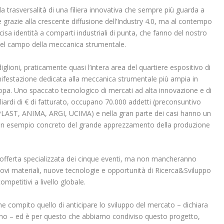
a trasversalità di una filiera innovativa che sempre più guarda a
 grazie alla crescente diffusione dell’Industry 4.0, ma al contempo
isa identità a comparti industriali di punta, che fanno del nostro
el campo della meccanica strumentale.
lioni, praticamente quasi l’intera area del quartiere espositivo di
ifestazione dedicata alla meccanica strumentale più ampia in
uropa. Uno spaccato tecnologico di mercati ad alta innovazione e di
iardi di € di fatturato, occupano 70.000 addetti (preconsuntivo
AST, ANIMA, ARGI, UCIMA) e nella gran parte dei casi hanno un
do un esempio concreto del grande apprezzamento della produzione
offerta specializzata dei cinque eventi, ma non mancheranno
nuovi materiali, nuove tecnologie e opportunità di Ricerca&Sviluppo
mpetitivi a livello globale.
e compito quello di anticipare lo sviluppo del mercato – dichiara
ano – ed è per questo che abbiamo condiviso questo progetto,