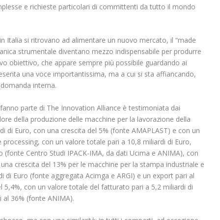
lesse e richieste particolari di committenti da tutto il mondo
in Italia si ritrovano ad alimentare un nuovo mercato, il “made
eccanica strumentale diventano mezzo indispensabile per produrre
ovo obiettivo, che appare sempre più possibile guardando ai
resenta una voce importantissima, ma a cui si sta affiancando,
la domanda interna.
 fanno parte di The Innovation Alliance è testimoniata dai
valore della produzione delle macchine per la lavorazione della
ardi di Euro, con una crescita del 5% (fonte AMAPLAST) e con un
 processing, con un valore totale pari a 10,8 miliardi di Euro,
to (fonte Centro Studi IPACK-IMA, da dati Ucima e ANIMA), con
a una crescita del 13% per le macchine per la stampa industriale e
ardi di Euro (fonte aggregata Acimga e ARGI) e un export pari al
 5,4%, con un valore totale del fatturato pari a 5,2 miliardi di
ri al 36% (fonte ANIMA).