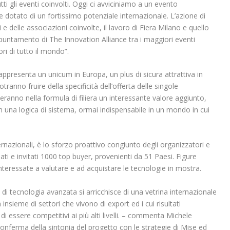
tti gli eventi coinvolti. Oggi ci avviciniamo a un evento
e dotato di un fortissimo potenziale internazionale. L’azione di
 delle associazioni coinvolte, il lavoro di Fiera Milano e quello
appuntamento di The Innovation Alliance tra i maggiori eventi
ori di tutto il mondo”.
rappresenta un unicum in Europa, un plus di sicura attrattiva in
otranno fruire della specificità dell’offerta delle singole
anno nella formula di filiera un interessante valore aggiunto,
in una logica di sistema, ormai indispensabile in un mondo in cui
ernazionali, è lo sforzo proattivo congiunto degli organizzatori e
lati e invitati 1000 top buyer, provenienti da 51 Paesi. Figure
 interessate a valutare e ad acquistare le tecnologie in mostra.
a di tecnologia avanzata si arricchisce di una vetrina internazionale
nsieme di settori che vivono di export ed i cui risultati
di essere competitivi ai più alti livelli. – commenta Michele
onferma della sintonia del progetto con le strategie di Mise ed