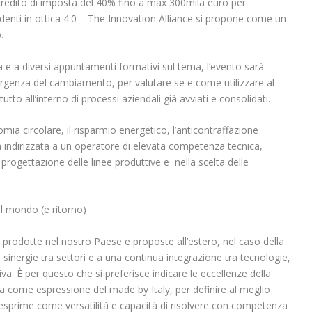
credito di imposta del 40% fino a max 300mila euro per
denti in ottica 4.0 – The Innovation Alliance si propone come un
.
 e a diversi appuntamenti formativi sul tema, l’evento sarà
l’urgenza del cambiamento, per valutare se e come utilizzare al
utto all’interno di processi aziendali già avviati e consolidati.
mia circolare, il risparmio energetico, l’anticontraffazione
a indirizzata a un operatore di elevata competenza tecnica,
progettazione delle linee produttive e nella scelta delle
 al mondo (e ritorno)
ze prodotte nel nostro Paese e proposte all’estero, nel caso della
sinergie tra settori e a una continua integrazione tra tecnologie,
. È per questo che si preferisce indicare le eccellenze della
ia come espressione del made by Italy, per definire al meglio
si esprime come versatilità e capacità di risolvere con competenza