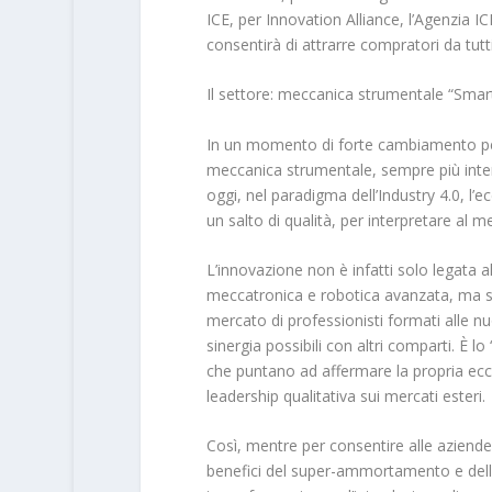
ICE, per Innovation Alliance, l’Agenzia 
consentirà di attrarre compratori da tutti 
Il settore: meccanica strumentale “Smart
In un momento di forte cambiamento per l’
meccanica strumentale, sempre più inte
oggi, nel paradigma dell’Industry 4.0, l
un salto di qualità, per interpretare al m
L’innovazione non è infatti solo legata 
meccatronica e robotica avanzata, ma si 
mercato di professionisti formati alle n
sinergia possibili con altri comparti. È 
che puntano ad affermare la propria ecce
leadership qualitativa sui mercati esteri.
Così, mentre per consentire alle aziende i
benefici del super-ammortamento e dell