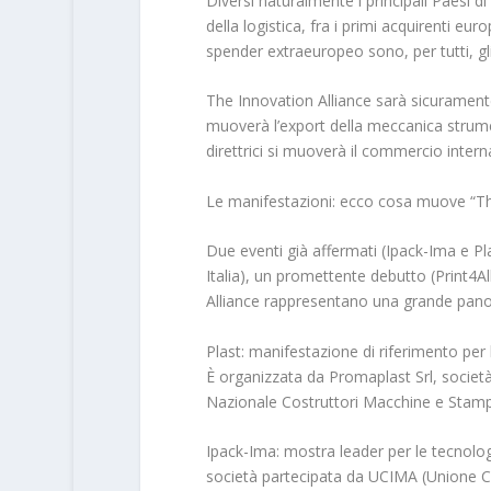
Diversi naturalmente i principali Paesi d
della logistica, fra i primi acquirenti e
spender extraeuropeo sono, per tutti, gli 
The Innovation Alliance sarà sicurament
muoverà l’export della meccanica strumen
direttrici si muoverà il commercio intern
Le manifestazioni: ecco cosa muove “Th
Due eventi già affermati (Ipack-Ima e Pla
Italia), un promettente debutto (Print4Al
Alliance rappresentano una grande pano
Plast: manifestazione di riferimento per 
È organizzata da Promaplast Srl, societ
Nazionale Costruttori Macchine e Stamp
Ipack-Ima: mostra leader per le tecnologi
società partecipata da UCIMA (Unione Co