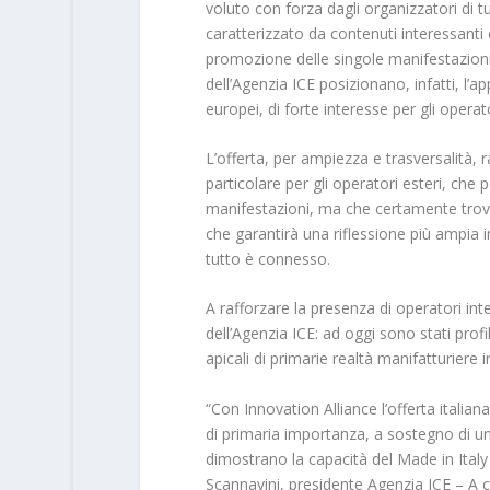
voluto con forza dagli organizzatori di tu
caratterizzato da contenuti interessanti 
promozione delle singole manifestazioni e
dell’Agenzia ICE posizionano, infatti, l’
europei, di forte interesse per gli operat
L’offerta, per ampiezza e trasversalità, 
particolare per gli operatori esteri, che p
manifestazioni, ma che certamente trover
che garantirà una riflessione più ampia 
tutto è connesso.
A rafforzare la presenza di operatori int
dell’Agenzia ICE: ad oggi sono stati profi
apicali di primarie realtà manifatturiere
“Con Innovation Alliance l’offerta italian
di primaria importanza, a sostegno di un i
dimostrano la capacità del Made in Italy 
Scannavini, presidente Agenzia ICE – A c