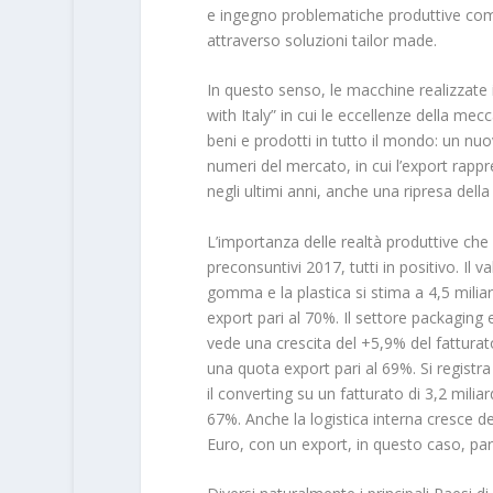
e ingegno problematiche produttive comp
attraverso soluzioni tailor made.
In questo senso, le macchine realizzate 
with Italy” in cui le eccellenze della m
beni e prodotti in tutto il mondo: un nu
numeri del mercato, in cui l’export rapp
negli ultimi anni, anche una ripresa del
L’importanza delle realtà produttive che
preconsuntivi 2017, tutti in positivo. Il 
gomma e la plastica si stima a 4,5 mili
export pari al 70%. Il settore packaging e
vede una crescita del +5,9% del fattura
una quota export pari al 69%. Si registr
il converting su un fatturato di 3,2 mili
67%. Anche la logistica interna cresce del
Euro, con un export, in questo caso, pa