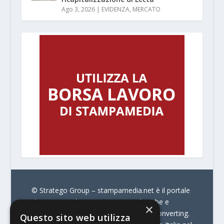
Ago 3, 2026
|
EVIDENZA
,
MERCATO
© Stratego Group –
stampamedia.net è il portale
che racconta le innovazioni tecnologiche e
×
l’attualità delle aziende di stampa e di converting.
Questo sito web utilizza