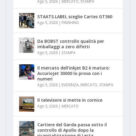
Ago 5, 2026
|
MERCATO
,
STAMPA
STAATS.LABEL sceglie Cartes GT360
Ago 5, 2026
|
FINISHING
Da BOBST controllo qualità per
imballaggi a zero difetti
Ago 5, 2026
|
STAMPA
Il mercato dell’inkjet B2 è maturo:
AccurioJet 30000 lo prova con i
numeri
Ago 5, 2026
|
EVIDENZA
,
MERCATO
,
STAMPA
Il televisore si mette in cornice
Ago 3, 2026
|
MERCATO
Cartiere del Garda passa sotto il
controllo di Apollo dopo la
ricapitalizzazione di Lecta