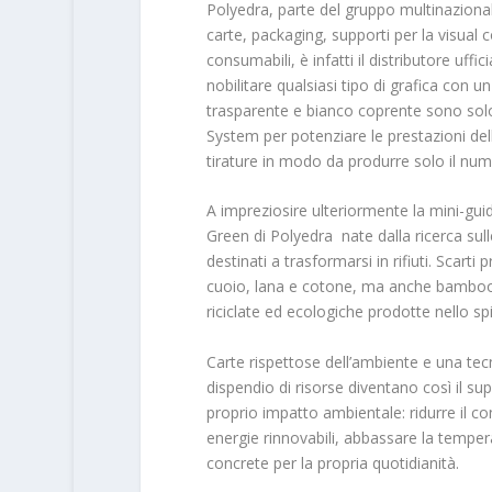
Polyedra, parte del gruppo multinazional
carte, packaging, supporti per la visual
consumabili, è infatti il distributore uff
nobilitare qualsiasi tipo di grafica con u
trasparente e bianco coprente sono solo
System per potenziare le prestazioni del
tirature in modo da produrre solo il nu
A impreziosire ulteriormente la mini-gu
Green di Polyedra nate dalla ricerca sull
destinati a trasformarsi in rifiuti. Scarti
cuoio, lana e cotone, ma anche bamboo, 
riciclate ed ecologiche prodotte nello spi
Carte rispettose dell’ambiente e una te
dispendio di risorse diventano così il su
proprio impatto ambientale: ridurre il co
energie rinnovabili, abbassare la tempe
concrete per la propria quotidianità.