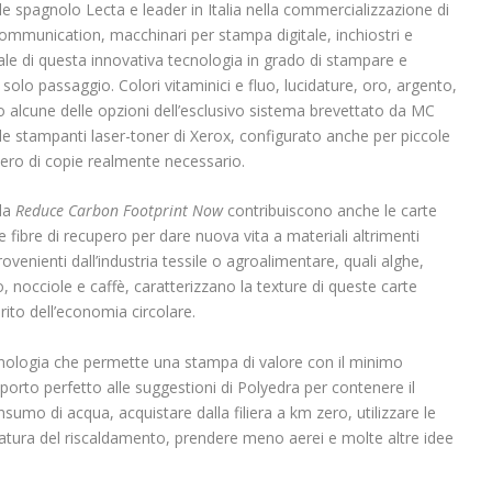
e spagnolo Lecta e leader in Italia nella commercializzazione di
 communication, macchinari per stampa digitale, inchiostri e
iciale di questa innovativa tecnologia in grado di stampare e
n solo passaggio. Colori vitaminici e fluo, lucidature, oro, argento,
 alcune delle opzioni dell’esclusivo sistema brevettato da MC
le stampanti laser-toner di Xerox, configurato anche per piccole
mero di copie realmente necessario.
ida
Reduce Carbon Footprint Now
contribuiscono anche le carte
e fibre di recupero per dare nuova vita a materiali altrimenti
 provenienti dall’industria tessile o agroalimentare, quali alghe,
nocciole e caffè, caratterizzano la texture di queste carte
rito dell’economia circolare.
cnologia che permette una stampa di valore con il minimo
pporto perfetto alle suggestioni di Polyedra per contenere il
nsumo di acqua, acquistare dalla filiera a km zero, utilizzare le
ratura del riscaldamento, prendere meno aerei e molte altre idee