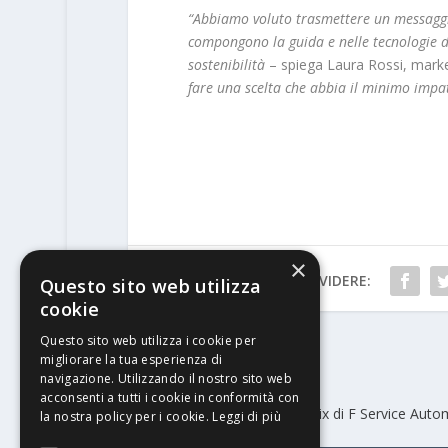
“Abbiamo voluto trasmettere un messaggio
compongono la guida e nelle tecnologie di
sostenibilità
– spiega Laura Rossi, mar
fare una scelta che abbia il minimo impatt
×
CONDIVIDERE:
Questo sito web utilizza
cookie
Questo sito web utilizza i cookie per
migliorare la tua esperienza di
PRECEDENTE
navigazione. Utilizzando il nostro sito web
acconsenti a tutti i cookie in conformità con
Scatolificio Vec sceglie Phoenix di F Service Aut
la nostra policy per i cookie.
Leggi di più