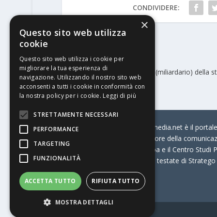
CONDIVIDERE:
×
Questo sito web utilizza
cookie
PRECEDENTE
Questo sito web utilizza i cookie per
migliorare la tua esperienza di
Heidelberg entra nel mercato (miliardario) della 
navigazione. Utilizzando il nostro sito web
di sensori elettronici
acconsenti a tutti i cookie in conformità con
la nostra policy per i cookie.
Leggi di più
STRETTAMENTE NECESSARI
© Stratego Group –
stampamedia.net è il portale 
PERFORMANCE
per chi opera in Italia nel settore della comunica
TARGETING
Connection, i Big della Stampa e il Centro Studi P
FUNZIONALITÀ
Stampamedia.net è una delle testate di Stratego
ACCETTA TUTTO
RIFIUTA TUTTO
Partita IVA
07921450156
MOSTRA DETTAGLI