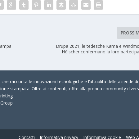
PROSSI
stampa
Drupa 2021, le tedesche Kama e Windmö
Hölscher confermano la loro partecip
che racconta le innovazioni tecnologiche e l’attualità delle aziende di 
zione stampata. Oltre ai contenuti, offre alla propria community divers
rinting.
 Group.
Contatti
–
Informativa privacy
–
Informativa cookie
–
Web A