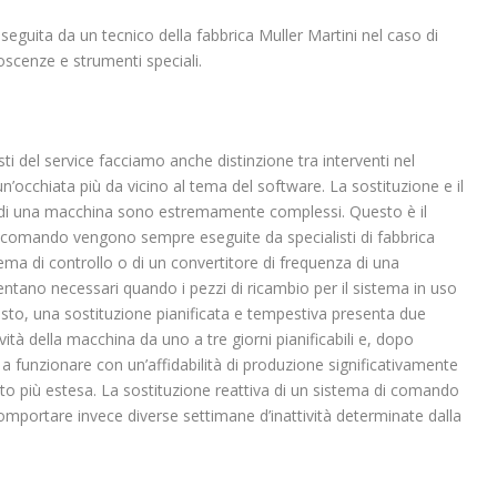
eseguita da un tecnico della fabbrica Muller Martini nel caso di
scenze e strumenti speciali.
sti del service facciamo anche distinzione tra interventi nel
’occhiata più da vicino al tema del software. La sostituzione e il
lo di una macchina sono estremamente complessi. Questo è il
di comando vengono sempre eseguite da specialisti di fabbrica
tema di controllo o di un convertitore di frequenza di una
ntano necessari quando i pezzi di ricambio per il sistema in uso
esto, una sostituzione pianificata e tempestiva presenta due
ività della macchina da uno a tre giorni pianificabili e, dopo
a funzionare con un’affidabilità di produzione significativamente
to più estesa. La sostituzione reattiva di un sistema di comando
portare invece diverse settimane d’inattività determinate dalla