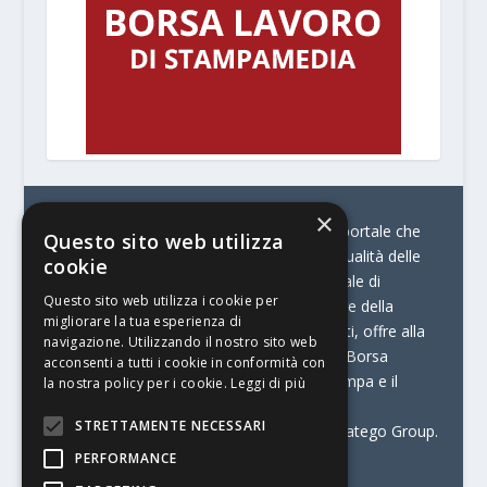
×
© Stratego Group –
stampamedia.net è il portale che
Questo sito web utilizza
racconta le innovazioni tecnologiche e l’attualità delle
cookie
aziende di stampa e di converting. È il portale di
Questo sito web utilizza i cookie per
riferimento per chi opera in Italia nel settore della
migliorare la tua esperienza di
comunicazione stampata. Oltre ai contenuti, offre alla
navigazione. Utilizzando il nostro sito web
propria community diversi servizi come:
la Borsa
acconsenti a tutti i cookie in conformità con
Lavoro, la Print Connection, i Big della Stampa e il
la nostra policy per i cookie.
Leggi di più
Centro Studi Printing.
STRETTAMENTE NECESSARI
Stampamedia.net è una delle testate di Stratego Group.
PERFORMANCE
Partita IVA
07921450156