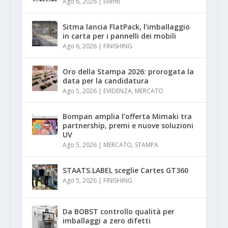
Ago 6, 2026
|
Eventi
Sitma lancia FlatPack, l’imballaggio
in carta per i pannelli dei mobili
Ago 6, 2026
|
FINISHING
Oro della Stampa 2026: prorogata la
data per la candidatura
Ago 5, 2026
|
EVIDENZA
,
MERCATO
Bompan amplia l’offerta Mimaki tra
partnership, premi e nuove soluzioni
UV
Ago 5, 2026
|
MERCATO
,
STAMPA
STAATS.LABEL sceglie Cartes GT360
Ago 5, 2026
|
FINISHING
Da BOBST controllo qualità per
imballaggi a zero difetti