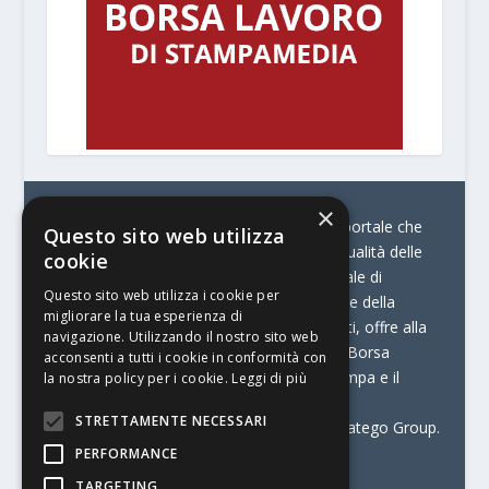
×
© Stratego Group –
stampamedia.net è il portale che
Questo sito web utilizza
racconta le innovazioni tecnologiche e l’attualità delle
cookie
aziende di stampa e di converting. È il portale di
Questo sito web utilizza i cookie per
riferimento per chi opera in Italia nel settore della
migliorare la tua esperienza di
comunicazione stampata. Oltre ai contenuti, offre alla
navigazione. Utilizzando il nostro sito web
propria community diversi servizi come:
la Borsa
acconsenti a tutti i cookie in conformità con
Lavoro, la Print Connection, i Big della Stampa e il
la nostra policy per i cookie.
Leggi di più
Centro Studi Printing.
STRETTAMENTE NECESSARI
Stampamedia.net è una delle testate di Stratego Group.
PERFORMANCE
Partita IVA
07921450156
TARGETING