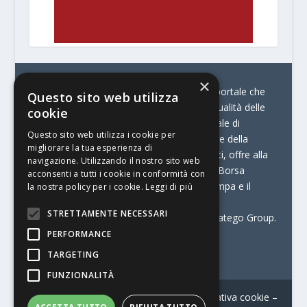
×
© Stratego Group –
stampamedia.net è il portale che
Questo sito web utilizza
racconta le innovazioni tecnologiche e l’attualità delle
cookie
aziende di stampa e di converting. È il portale di
Questo sito web utilizza i cookie per
riferimento per chi opera in Italia nel settore della
migliorare la tua esperienza di
comunicazione stampata. Oltre ai contenuti, offre alla
navigazione. Utilizzando il nostro sito web
propria community diversi servizi come:
la Borsa
acconsenti a tutti i cookie in conformità con
Lavoro, la Print Connection, i Big della Stampa e il
la nostra policy per i cookie.
Leggi di più
Centro Studi Printing.
STRETTAMENTE NECESSARI
Stampamedia.net è una delle testate di Stratego Group.
PERFORMANCE
Partita IVA
07921450156
TARGETING
FUNZIONALITÀ
Contatti
–
Informativa privacy
–
Informativa cookie
–