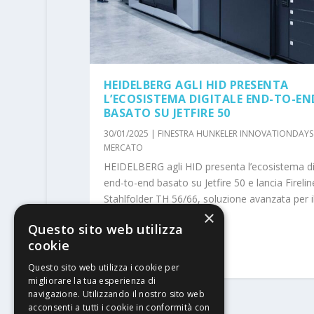
HEIDELBERG AGLI HID PRESENTA
L’ECOSISTEMA DIGITALE END-TO-EN
BASATO SU JETFIRE 50
30/01/2025
|
FINESTRA HUNKELER INNOVATIONDAYS
MERCATO
HEIDELBERG agli HID presenta l’ecosistema di
end-to-end basato su Jetfire 50 e lancia Firelin
Stahlfolder TH 56/66, soluzione avanzata per i
×
stampa
Questo sito web utilizza
cookie
PER SAPERNE DI PIÙ
Questo sito web utilizza i cookie per
migliorare la tua esperienza di
navigazione. Utilizzando il nostro sito web
acconsenti a tutti i cookie in conformità con