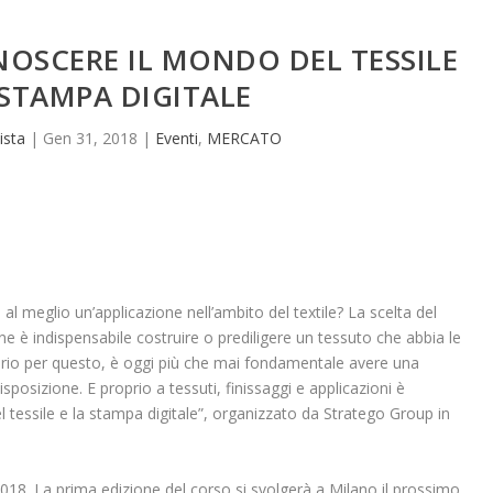
OSCERE IL MONDO DEL TESSILE
 STAMPA DIGITALE
ista
|
Gen 31, 2018
|
Eventi
,
MERCATO
 al meglio un’applicazione nell’ambito del textile? La scelta del
one è indispensabile costruire o prediligere un tessuto che abbia le
oprio per questo, è oggi più che mai fondamentale avere una
posizione. E proprio a tessuti, finissaggi e applicazioni è
l tessile e la stampa digitale”, organizzato da Stratego Group in
 2018. La prima edizione del corso si svolgerà a Milano il prossimo