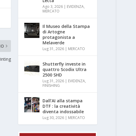
Lecta
Ago 3, 2026
|
EVIDENZA
,
MERCATO
Il Museo della Stampa
di Artogne
protagonista a
Melaverde
MO
Lug 31, 2026
|
MERCATO
inting
Shutterfly investe in
quattro Scodix Ultra
2500 SHD
Lug 31, 2026
|
EVIDENZA
,
FINISHING
Dall’AI alla stampa
DTF : la creatività
diventa indossabile
Lug 30, 2026
|
MERCATO