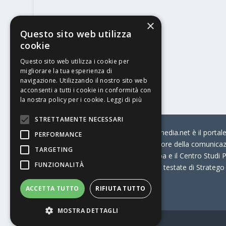
×
Questo sito web utilizza
cookie
Questo sito web utilizza i cookie per
migliorare la tua esperienza di
navigazione. Utilizzando il nostro sito web
acconsenti a tutti i cookie in conformità con
la nostra policy per i cookie.
Leggi di più
STRETTAMENTE NECESSARI
© Stratego Group –
stampamedia.net è il portale 
PERFORMANCE
per chi opera in Italia nel settore della comunica
TARGETING
Connection, i Big della Stampa e il Centro Studi P
FUNZIONALITÀ
Stampamedia.net è una delle testate di Stratego
ACCETTA TUTTO
RIFIUTA TUTTO
Partita IVA
07921450156
MOSTRA DETTAGLI