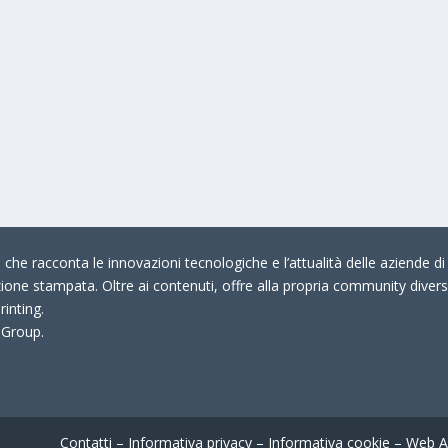
che racconta le innovazioni tecnologiche e l’attualità delle aziende di 
zione stampata. Oltre ai contenuti, offre alla propria community divers
rinting.
 Group.
Contatti
–
Informativa privacy
–
Informativa cookie
–
Web A