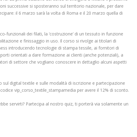
zioni successive si sposteranno sul territorio nazionale, per dare
rtecipare: il 6 marzo sarà la volta di Roma e il 20 marzo quella di
ico-funzionali dei filati, la ‘costruzione’ di un tessuto in funzione
litazione e finissaggio in uso. Il corso si rivolge ai titolari di
iness introducendo tecnologie di stampa tessile, ai fornitori di
rti orientati a dare formazione ai clienti (anche potenziali), a
tori di settore che vogliano conoscere in dettaglio alcuni aspetti
sul digital textile e sulle modalità di iscrizione e partecipazione
o il codice vip_corso_textile_stampamedia per avere il 12% di sconto.
be servirti? Partecipa al nostro quiz, ti porterà via solamente un