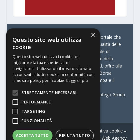
×
© Stratego Group –
stampamedia.net è il portale che
Questo sito web utilizza
racconta le innovazioni tecnologiche e l’attualità delle
cookie
aziende di stampa e di converting. È il portale di
Questo sito web utilizza i cookie per
riferimento per chi opera in Italia nel settore della
migliorare la tua esperienza di
comunicazione stampata. Oltre ai contenuti, offre alla
navigazione. Utilizzando il nostro sito web
propria community diversi servizi come:
la Borsa
acconsenti a tutti i cookie in conformità con
Lavoro, la Print Connection, i Big della Stampa e il
la nostra policy per i cookie.
Leggi di più
Centro Studi Printing.
STRETTAMENTE NECESSARI
Stampamedia.net è una delle testate di Stratego Group.
PERFORMANCE
Partita IVA
07921450156
TARGETING
FUNZIONALITÀ
Contatti
–
Informativa privacy
–
Informativa cookie
–
ACCETTA TUTTO
RIFIUTA TUTTO
Web Agency