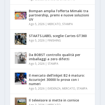
Bompan amplia l’offerta Mimaki tra
partnership, premi e nuove soluzioni
UV
Ago 5, 2026
|
MERCATO
,
STAMPA
STAATS.LABEL sceglie Cartes GT360
Ago 5, 2026
|
FINISHING
Da BOBST controllo qualità per
imballaggi a zero difetti
Ago 5, 2026
|
STAMPA
Il mercato dell’inkjet B2 è maturo:
AccurioJet 30000 lo prova con i
numeri
Ago 5, 2026
|
EVIDENZA
,
MERCATO
,
STAMPA
Il televisore si mette in cornice
Ago 3, 2026
|
MERCATO