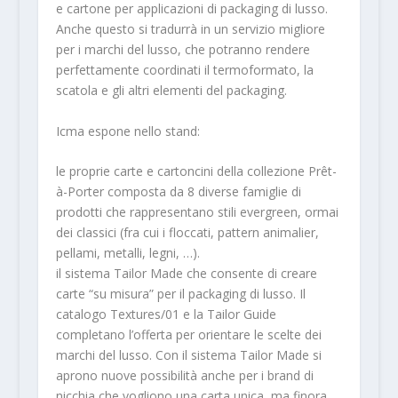
e cartone per applicazioni di packaging di lusso.
Anche questo si tradurrà in un servizio migliore
per i marchi del lusso, che potranno rendere
perfettamente coordinati il termoformato, la
scatola e gli altri elementi del packaging.
Icma espone nello stand:
le proprie carte e cartoncini della collezione Prêt-
à-Porter composta da 8 diverse famiglie di
prodotti che rappresentano stili evergreen, ormai
dei classici (fra cui i floccati, pattern animalier,
pellami, metalli, legni, …).
il sistema Tailor Made che consente di creare
carte “su misura” per il packaging di lusso. Il
catalogo Textures/01 e la Tailor Guide
completano l’offerta per orientare le scelte dei
marchi del lusso. Con il sistema Tailor Made si
aprono nuove possibilità anche per i brand di
nicchia che vogliono una carta unica, ma finora