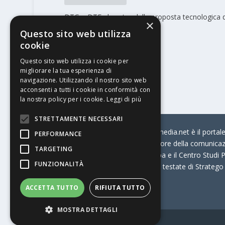
DTG e DTF al centro della proposta tecnologica d
×
Ricoh
Questo sito web utilizza
cookie
Questo sito web utilizza i cookie per
migliorare la tua esperienza di
navigazione. Utilizzando il nostro sito web
acconsenti a tutti i cookie in conformità con
la nostra policy per i cookie.
Leggi di più
STRETTAMENTE NECESSARI
© Stratego Group –
stampamedia.net è il portale 
PERFORMANCE
per chi opera in Italia nel settore della comunica
TARGETING
Connection, i Big della Stampa e il Centro Studi P
FUNZIONALITÀ
Stampamedia.net è una delle testate di Stratego
ACCETTA TUTTO
RIFIUTA TUTTO
Partita IVA
07921450156
MOSTRA DETTAGLI