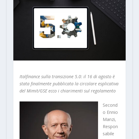
Italfinance sulla transizione 5.0: il 16 di agosto è
stata finalmente pubblicata la circolare esplicativa
del Mimit/GSE ecco i chiarimenti sul regolamento
Second
o Ennio
Manzi,
Respon
sabile