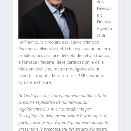
della
Division
e di
Finanza
Agevola
ta di
Italfinance, la circolare esplicativa chiarisce
finalmente diversi aspetti che risultavano ancora
problematici, alla luce del solo decreto attuativo,
e fornisce i facsimili delle certificazioni e delle
relazioni tecniche, metre rimangono alcuni
aspetti sui quali il Ministero o il GSE dovranno
tornare e chiarire.
“
Il 16 di agosto è stata finalmente pubblicata la
circolare esplicativa del Mimit/GSE sul
regolamento 5.0, la cui piattaforma per
l’accoglimento delle prenotazioni è stata aperta
pochi giorni prima. È quindi finalmente possibile
presentare le prenotazioni del credito d’imposta