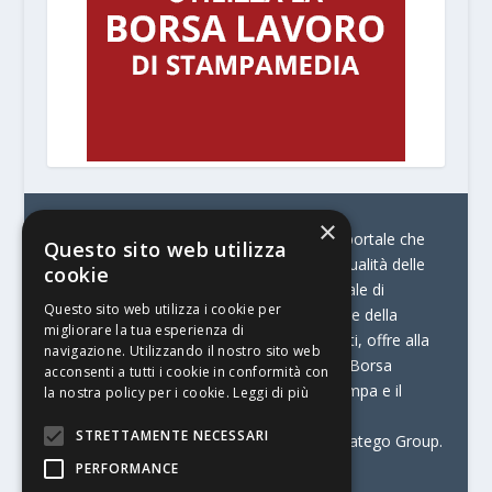
×
© Stratego Group –
stampamedia.net è il portale che
Questo sito web utilizza
racconta le innovazioni tecnologiche e l’attualità delle
cookie
aziende di stampa e di converting. È il portale di
Questo sito web utilizza i cookie per
riferimento per chi opera in Italia nel settore della
migliorare la tua esperienza di
comunicazione stampata. Oltre ai contenuti, offre alla
navigazione. Utilizzando il nostro sito web
propria community diversi servizi come:
la Borsa
acconsenti a tutti i cookie in conformità con
Lavoro, la Print Connection, i Big della Stampa e il
la nostra policy per i cookie.
Leggi di più
Centro Studi Printing.
STRETTAMENTE NECESSARI
Stampamedia.net è una delle testate di Stratego Group.
PERFORMANCE
Partita IVA
07921450156