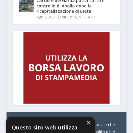
Cartiere del Garda passa sotto il
controllo di Apollo dopo la
ricapitalizzazione di Lecta
Ago 3, 2026
|
EVIDENZA
,
MERCATO
×
© Stratego Group –
stampamedia.net è il portale che
Questo sito web utilizza
racconta le innovazioni tecnologiche e l’attualità delle