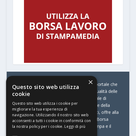
×
© Stratego Group –
stampamedia.net è il portale che
Questo sito web utilizza
racconta le innovazioni tecnologiche e l’attualità delle
cookie
aziende di stampa e di converting. È il portale di
Questo sito web utilizza i cookie per
riferimento per chi opera in Italia nel settore della
migliorare la tua esperienza di
comunicazione stampata. Oltre ai contenuti, offre alla
navigazione. Utilizzando il nostro sito web
propria community diversi servizi come:
la Borsa
acconsenti a tutti i cookie in conformità con
Lavoro, la Print Connection, i Big della Stampa e il
la nostra policy per i cookie.
Leggi di più
Centro Studi Printing.