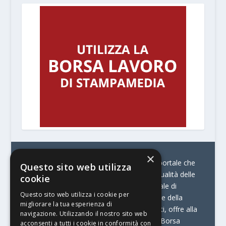
×
© Stratego Group –
stampamedia.net è il portale che
Questo sito web utilizza
racconta le innovazioni tecnologiche e l’attualità delle
cookie
aziende di stampa e di converting. È il portale di
Questo sito web utilizza i cookie per
riferimento per chi opera in Italia nel settore della
migliorare la tua esperienza di
comunicazione stampata. Oltre ai contenuti, offre alla
navigazione. Utilizzando il nostro sito web
propria community diversi servizi come:
la Borsa
acconsenti a tutti i cookie in conformità con