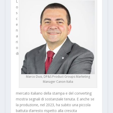
L
o
s
c
e
n
a
ri
o
di
Marco Dusi, DP&S Product Groups Marketing
Manager Canon Italia
mercato italiano della stampa e del converting
mostra segnali di sostanziale tenuta. E anche se
la produzione, nel 2023, ha subito una piccola
battuta d’arresto rispetto alla crescita