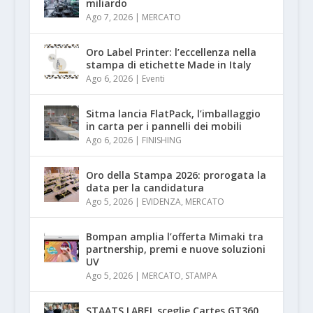
miliardo
Ago 7, 2026
|
MERCATO
Oro Label Printer: l’eccellenza nella
stampa di etichette Made in Italy
Ago 6, 2026
|
Eventi
Sitma lancia FlatPack, l’imballaggio
in carta per i pannelli dei mobili
Ago 6, 2026
|
FINISHING
Oro della Stampa 2026: prorogata la
data per la candidatura
Ago 5, 2026
|
EVIDENZA
,
MERCATO
Bompan amplia l’offerta Mimaki tra
partnership, premi e nuove soluzioni
UV
Ago 5, 2026
|
MERCATO
,
STAMPA
STAATS.LABEL sceglie Cartes GT360