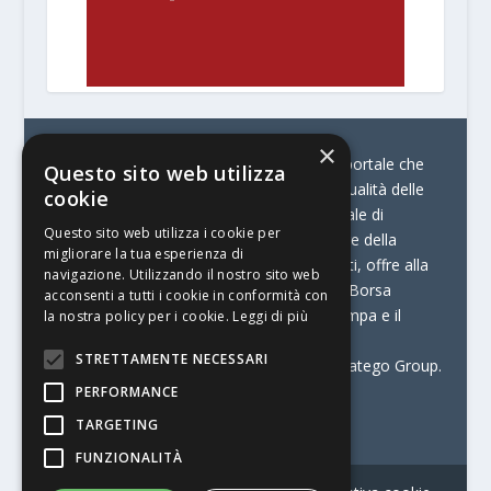
×
© Stratego Group –
stampamedia.net è il portale che
Questo sito web utilizza
racconta le innovazioni tecnologiche e l’attualità delle
cookie
aziende di stampa e di converting. È il portale di
Questo sito web utilizza i cookie per
riferimento per chi opera in Italia nel settore della
migliorare la tua esperienza di
comunicazione stampata. Oltre ai contenuti, offre alla
navigazione. Utilizzando il nostro sito web
propria community diversi servizi come:
la Borsa
acconsenti a tutti i cookie in conformità con
Lavoro, la Print Connection, i Big della Stampa e il
la nostra policy per i cookie.
Leggi di più
Centro Studi Printing.
STRETTAMENTE NECESSARI
Stampamedia.net è una delle testate di Stratego Group.
PERFORMANCE
Partita IVA
07921450156
TARGETING
FUNZIONALITÀ