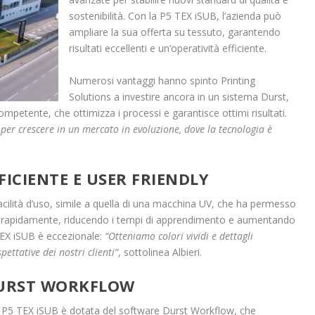
sostenibilità. Con la P5 TEX iSUB, l’azienda può
ampliare la sua offerta su tessuto, garantendo
risultati eccellenti e un’operatività efficiente.
Numerosi vantaggi hanno spinto Printing
Solutions a investire ancora in un sistema Durst,
 competente, che ottimizza i processi e garantisce ottimi risultati.
e per crescere in un mercato in evoluzione, dove la tecnologia è
FICIENTE E USER FRIENDLY
acilità d’uso, simile a quella di una macchina UV, che ha permesso
rsi rapidamente, riducendo i tempi di apprendimento e aumentando
TEX iSUB è eccezionale:
“Otteniamo colori vividi e dettagli
ettative dei nostri clienti”
, sottolinea Albieri.
URST WORKFLOW
la P5 TEX iSUB è dotata del software Durst Workflow, che