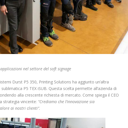
applicazioni nel settore del soft signage
sistemi Durst P5 350, Printing Solutions ha aggiunto un’altra
sublimatica P5 TEX iSUB. Questa scelta permette all’azienda di
spondendo alla crescente richiesta di mercato. Come spiega il CEO
na strategia vincente:
“Crediamo che l’innovazione sia
lore ai nostri clienti”.