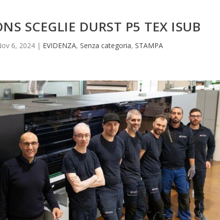
NS SCEGLIE DURST P5 TEX ISUB
ov 6, 2024
|
EVIDENZA
,
Senza categoria
,
STAMPA