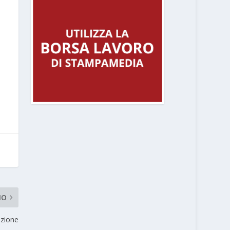
MO
azione