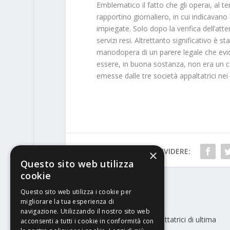
Emblematico il fatto che gli operai, al 
rapportino giornaliero, in cui indicavan
impiegate. Solo dopo la verifica dell’atte
servizi resi. Altrettanto significativo è st
manodopera di un parere legale che evide
essere, in buona sostanza, non era un con
emesse dalle tre società appaltatrici nei
CONDIVIDERE:
×
Questo sito web utilizza
cookie
Questo sito web utilizza i cookie per
PRECEDENTE
migliorare la tua esperienza di
navigazione. Utilizzando il nostro sito web
Da Gaps finestratrici e sacchettatrici di ultima
acconsenti a tutti i cookie in conformità con
generazione