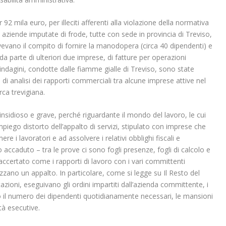
2 mila euro, per illeciti afferenti alla violazione della normativa
e aziende imputate di frode, tutte con sede in provincia di Treviso,
vevano il compito di fornire la manodopera (circa 40 dipendenti) e
, da parte di ulteriori due imprese, di fatture per operazioni
e indagini, condotte dalle fiamme gialle di Treviso, sono state
à di analisi dei rapporti commerciali tra alcune imprese attive nel
ca trevigiana.
nsidioso e grave, perché riguardante il mondo del lavoro, le cui
piego distorto dell’appalto di servizi, stipulato con imprese che
i lavoratori e ad assolvere i relativi obblighi fiscali e
o accaduto – tra le prove ci sono fogli presenze, fogli di calcolo e
accertato come i rapporti di lavoro con i vari committenti
izzano un appalto. In particolare, come si legge su Il Resto del
stazioni, eseguivano gli ordini impartiti dall’azienda committente, i
o il numero dei dipendenti quotidianamente necessari, le mansioni
tà esecutive.