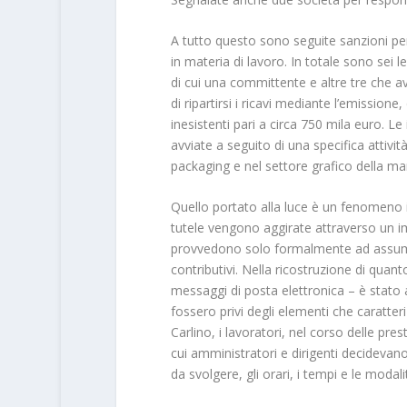
A tutto questo sono seguite sanzioni per 9
in materia di lavoro. In totale sono sei l
di cui una committente e altre tre che a
di ripartirsi i ricavi mediante l’emissione
inesistenti pari a circa 750 mila euro. L
avviate a seguito di una specifica attivit
packaging e nel settore grafico della mar
Quello portato alla luce è un fenomeno i
tutele vengono aggirate attraverso un im
provvedono solo formalmente ad assumere 
contributivi. Nella ricostruzione di quant
messaggi di posta elettronica – è stato 
fossero privi degli elementi che caratter
Carlino, i lavoratori, nel corso delle pre
cui amministratori e dirigenti decidevan
da svolgere, gli orari, i tempi e le modali