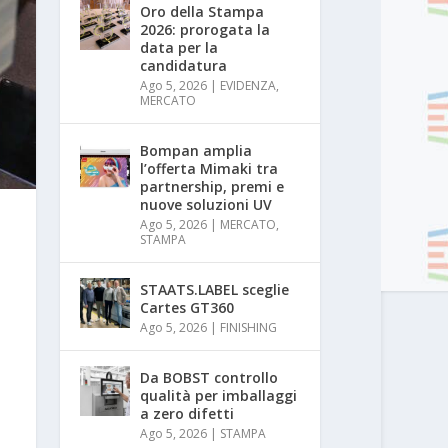
Oro della Stampa
2026: prorogata la
data per la
candidatura
Ago 5, 2026
|
EVIDENZA
,
MERCATO
Bompan amplia
l’offerta Mimaki tra
partnership, premi e
nuove soluzioni UV
Ago 5, 2026
|
MERCATO
,
STAMPA
STAATS.LABEL sceglie
Cartes GT360
Ago 5, 2026
|
FINISHING
Da BOBST controllo
qualità per imballaggi
a zero difetti
Ago 5, 2026
|
STAMPA