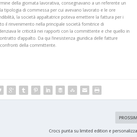
termine della giornata lavorativa, consegnavano a un referente un
o la tipologia di commessa per cui avevano lavorato e le ore
ndibilità, la società appaltatrice poteva emettere la fattura per i
ato il rinvenimento nella principale società fornitrice di
nziava le criticità nei rapporti con la committente e che quello in
tratto d’appalto. Da qui l’inesistenza giuridica delle fatture
 confronti della committente.
PROSSI
Crocs punta su limited edition e personalizz